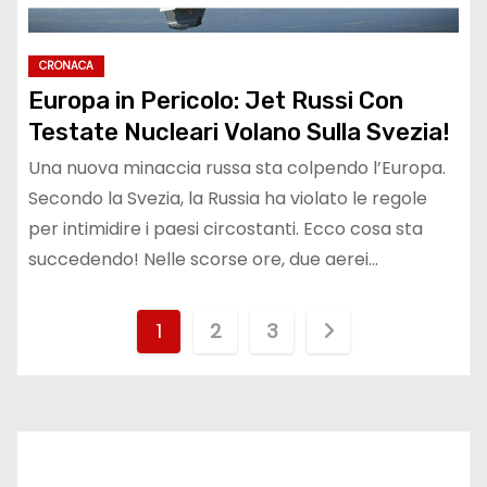
CRONACA
Europa in Pericolo: Jet Russi Con
Testate Nucleari Volano Sulla Svezia!
Una nuova minaccia russa sta colpendo l’Europa.
Secondo la Svezia, la Russia ha violato le regole
per intimidire i paesi circostanti. Ecco cosa sta
succedendo! Nelle scorse ore, due aerei…
P
1
2
3
a
g
i