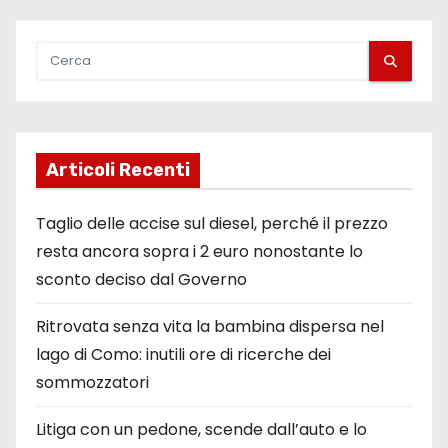
i
a
r
t
Articoli Recenti
i
Taglio delle accise sul diesel, perché il prezzo
c
resta ancora sopra i 2 euro nonostante lo
sconto deciso dal Governo
o
l
Ritrovata senza vita la bambina dispersa nel
lago di Como: inutili ore di ricerche dei
i
sommozzatori
Litiga con un pedone, scende dall’auto e lo