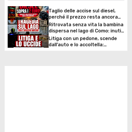
i
Taglio delle accise sul diesel,
g
perché il prezzo resta ancora
sopra i 2 euro nonostante lo
Ritrovata senza vita la bambina
a
sconto deciso dal Governo
dispersa nel lago di Como: inutili
ore di ricerche dei
Litiga con un pedone, scende
z
sommozzatori
dall’auto e lo accoltella:
arrestato un uomo
i
o
n
e
a
r
t