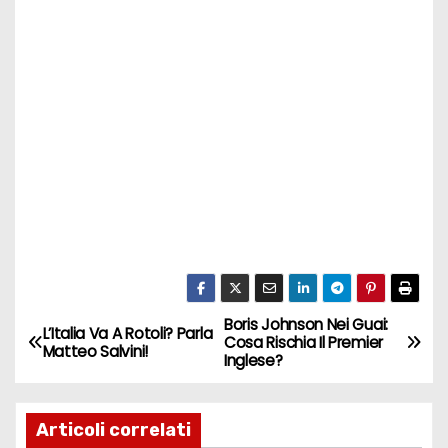
Boris Johnson Nei Guai:
N
L’Italia Va A Rotoli? Parla
Cosa Rischia Il Premier
Matteo Salvini!
Inglese?
a
v
Articoli correlati