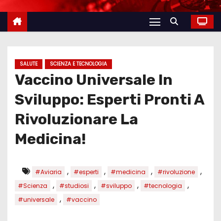
SALUTE
SCIENZA E TECNOLOGIA
Vaccino Universale In
Sviluppo: Esperti Pronti A
Rivoluzionare La
Medicina!
,
,
,
,
#Aviaria
#esperti
#medicina
#rivoluzione
,
,
,
,
#Scienza
#studiosi
#sviluppo
#tecnologia
,
#universale
#vaccino