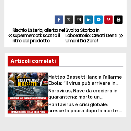
Rischio Listeria, allerta nei
Svolta Storica In
N
supermercati: scatta il
Laboratorio: Creati Denti
ritiro del prodotto
Umani Da Zero!
a
v
Articoli correlati
i
Matteo Bassetti lancia l’allarme
g
Ebola: “Il virus può arrivare in
Europa in poche ore”
Norovirus, Nave da crociera in
a
quarantena: morto un
passeggero!
Hantavirus e crisi globale:
z
cresce la paura dopo la morte di
Leo Schilperoord!
i