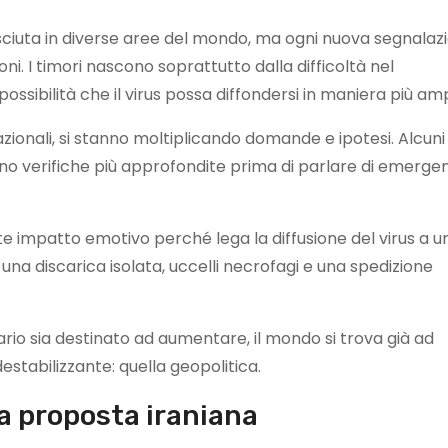
osciuta in diverse aree del mondo, ma ogni nuova segnalaz
i. I timori nascono soprattutto dalla difficoltà nel
ossibilità che il virus possa diffondersi in maniera più amp
nazionali, si stanno moltiplicando domande e ipotesi. Alcuni
dono verifiche più approfondite prima di parlare di emerge
te impatto emotivo perché lega la diffusione del virus a u
una discarica isolata, uccelli necrofagi e una spedizione
tario sia destinato ad aumentare, il mondo si trova già ad
destabilizzante: quella geopolitica.
a proposta iraniana