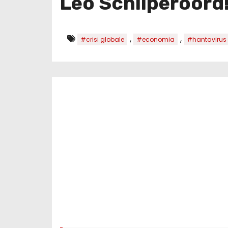
Leo Schilperoord
,
,
#crisi globale
#economia
#hantavirus