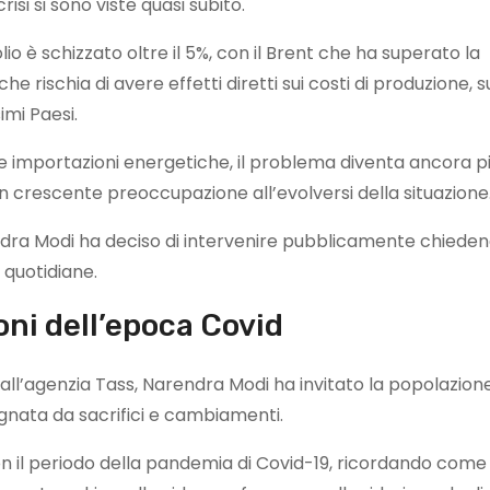
i si sono viste quasi subito.
lio è schizzato oltre il 5%, con il Brent che ha superato la
he rischia di avere effetti diretti sui costi di produzione, s
imi Paesi.
 importazioni energetiche, il problema diventa ancora p
on crescente preoccupazione all’evolversi della situazione
ndra Modi ha deciso di intervenire pubblicamente chieden
 quotidiane.
oni dell’epoca Covid
ll’agenzia Tass, Narendra Modi ha invitato la popolazion
segnata da sacrifici e cambiamenti.
on il periodo della pandemia di Covid-19, ricordando come