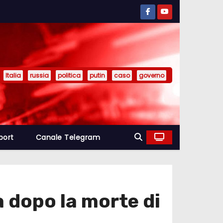
Italia
russia
politica
putin
caso
governo
port
Canale Telegram
a dopo la morte di