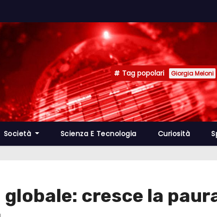
Tag popolari
Giorgia Meloni
Società
Scienza E Tecnologia
Curiosità
S
 globale: cresce la paur