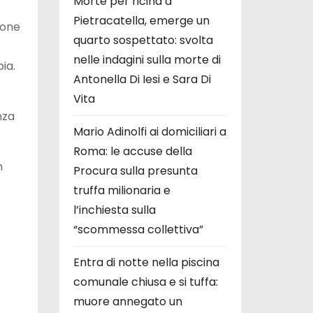
Morte per ricina a
Pietracatella, emerge un
ione
quarto sospettato: svolta
nelle indagini sulla morte di
ia.
Antonella Di Iesi e Sara Di
Vita
nza
Mario Adinolfi ai domiciliari a
Roma: le accuse della
n
Procura sulla presunta
truffa milionaria e
l’inchiesta sulla
“scommessa collettiva”
Entra di notte nella piscina
comunale chiusa e si tuffa:
muore annegato un