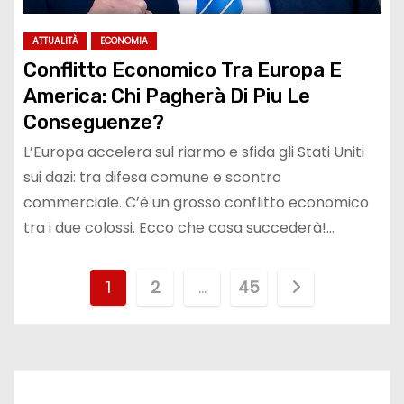
ATTUALITÀ
ECONOMIA
Conflitto Economico Tra Europa E
America: Chi Pagherà Di Piu Le
Conseguenze?
L’Europa accelera sul riarmo e sfida gli Stati Uniti
sui dazi: tra difesa comune e scontro
commerciale. C’è un grosso conflitto economico
tra i due colossi. Ecco che cosa succederà!…
P
1
2
…
45
a
g
i