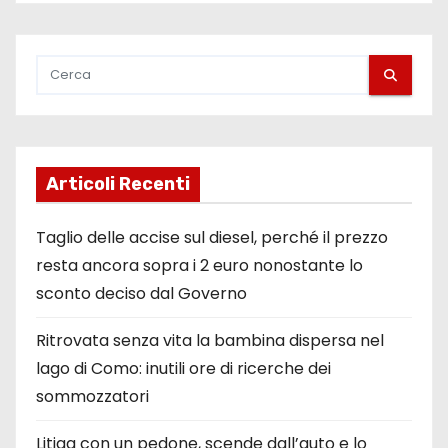
l
i
a
r
t
Articoli Recenti
i
Taglio delle accise sul diesel, perché il prezzo
c
resta ancora sopra i 2 euro nonostante lo
sconto deciso dal Governo
o
l
Ritrovata senza vita la bambina dispersa nel
lago di Como: inutili ore di ricerche dei
i
sommozzatori
Litiga con un pedone, scende dall’auto e lo