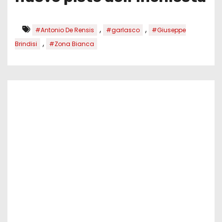
,
,
#Antonio De Rensis
#garlasco
#Giuseppe
,
Brindisi
#Zona Bianca