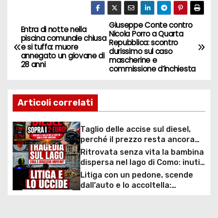
Giuseppe Conte contro
N
Entra di notte nella
Nicola Porro a Quarta
piscina comunale chiusa
Repubblica: scontro
a
e si tuffa: muore
durissimo sul caso
annegato un giovane di
mascherine e
28 anni
v
commissione d’inchiesta
i
Articoli correlati
g
a
Taglio delle accise sul diesel,
perché il prezzo resta ancora
z
sopra i 2 euro nonostante lo
Ritrovata senza vita la bambina
sconto deciso dal Governo
dispersa nel lago di Como: inutili
i
ore di ricerche dei
Litiga con un pedone, scende
sommozzatori
dall’auto e lo accoltella:
o
arrestato un uomo
n