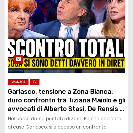
CRONACA
TV
Garlasco, tensione a Zona Bianca:
duro confronto tra Tiziana Maiolo e gli
avvocati di Alberto Stasi, De Rensis e
Bocellari durante il dibattito
Nel corso di una puntata di Zona Bianca dedicata
televisivo
al caso Garlasco, si è acceso un confronto