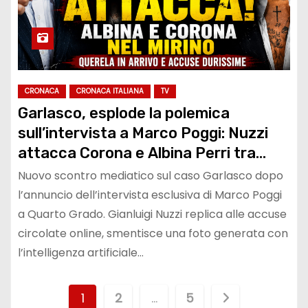
CRONACA
CRONACA ITALIANA
TV
Garlasco, esplode la polemica
sull’intervista a Marco Poggi: Nuzzi
attacca Corona e Albina Perri tra
accuse, fake news e minacce di
Nuovo scontro mediatico sul caso Garlasco dopo
querela
l’annuncio dell’intervista esclusiva di Marco Poggi
a Quarto Grado. Gianluigi Nuzzi replica alle accuse
circolate online, smentisce una foto generata con
l’intelligenza artificiale…
P
1
2
…
5