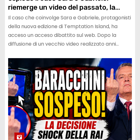
riemerge un video del passato, la
coppia rompe il silenzio e si difende
Il caso che coinvolge Sara e Gabriele, protagonisti
della nuova edizione di Temptation Island, ha
acceso un acceso dibattito sul web. Dopo la
diffusione di un vecchio video realizzato anni…