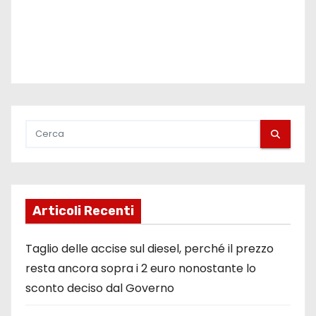
d
e
g
l
i
a
r
t
Articoli Recenti
i
Taglio delle accise sul diesel, perché il prezzo
c
resta ancora sopra i 2 euro nonostante lo
sconto deciso dal Governo
o