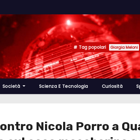
Tag popolari
Giorgia Meloni
Società
Scienza E Tecnologia
Curiosità
S
ontro Nicola Porro a Qu