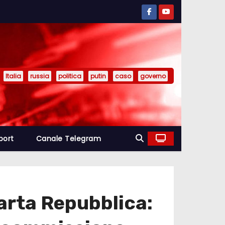
Italia
russia
politica
putin
caso
governo
port
Canale Telegram
arta Repubblica: