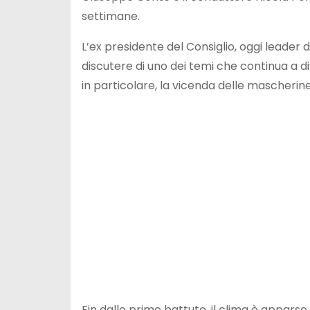
settimane.
L’ex presidente del Consiglio, oggi leader
discutere di uno dei temi che continua a di
in particolare, la vicenda delle mascheri
Fin dalle prime battute, il clima è apparso