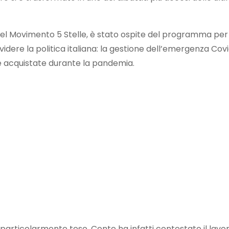
 del Movimento 5 Stelle, è stato ospite del programma per
videre la politica italiana: la gestione dell’emergenza Covi
ne acquistate durante la pandemia.
 particolarmente teso. Conte ha infatti contestato il lavo