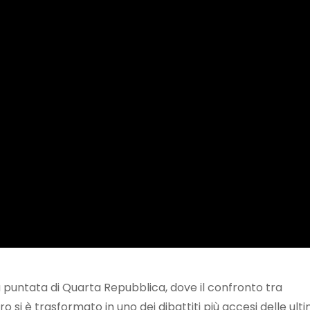
 puntata di Quarta Repubblica, dove il confronto tra
 si è trasformato in uno dei dibattiti più accesi delle ult