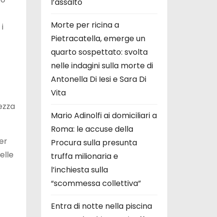
l’assalto
Morte per ricina a
i
Pietracatella, emerge un
quarto sospettato: svolta
nelle indagini sulla morte di
Antonella Di Iesi e Sara Di
Vita
ezza
Mario Adinolfi ai domiciliari a
Roma: le accuse della
er
Procura sulla presunta
elle
truffa milionaria e
l’inchiesta sulla
“scommessa collettiva”
Entra di notte nella piscina