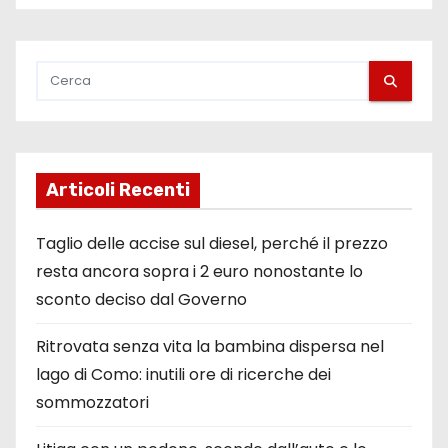
l
i
a
r
t
Articoli Recenti
i
Taglio delle accise sul diesel, perché il prezzo
c
resta ancora sopra i 2 euro nonostante lo
sconto deciso dal Governo
o
l
Ritrovata senza vita la bambina dispersa nel
lago di Como: inutili ore di ricerche dei
i
sommozzatori