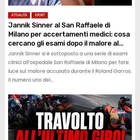
ATTUALITÀ
SPORT
Jannik Sinner al San Raffaele di
Milano per accertamenti medici: cosa
cercano gli esami dopo il malore al
Roland Garros e quali sono i prossimi
Jannik Sinner si è sottoposto a una serie di esami
obiettivi verso Wimbledon
clinici all’ospedale San Raffaele di Milano per fare
luce sul malore accusato durante il Roland Garros.
Il numero uno del…