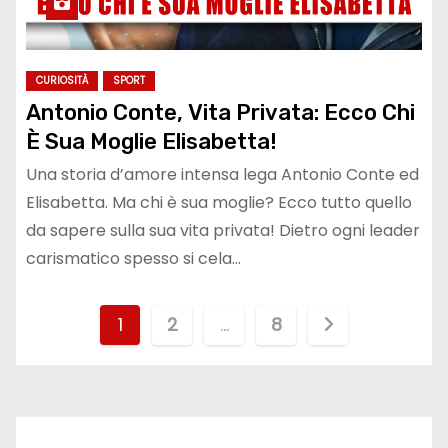
CURIOSITÀ
SPORT
Antonio Conte, Vita Privata: Ecco Chi
È Sua Moglie Elisabetta!
Una storia d’amore intensa lega Antonio Conte ed
Elisabetta. Ma chi è sua moglie? Ecco tutto quello
da sapere sulla sua vita privata! Dietro ogni leader
carismatico spesso si cela…
P
1
2
…
8
a
g