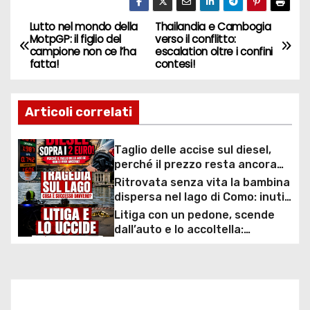
Lutto nel mondo della
Thailandia e Cambogia
N
MotpGP: il figlio del
verso il conflitto:
campione non ce l’ha
escalation oltre i confini
a
fatta!
contesi!
v
Articoli correlati
i
g
Taglio delle accise sul diesel,
perché il prezzo resta ancora
a
sopra i 2 euro nonostante lo
Ritrovata senza vita la bambina
sconto deciso dal Governo
dispersa nel lago di Como: inutili
z
ore di ricerche dei
Litiga con un pedone, scende
sommozzatori
dall’auto e lo accoltella:
i
arrestato un uomo
o
n