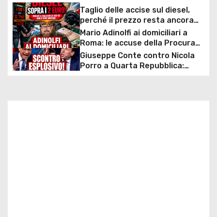
a
Taglio delle accise sul diesel,
perché il prezzo resta ancora
z
sopra i 2 euro nonostante lo
Mario Adinolfi ai domiciliari a
sconto deciso dal Governo
Roma: le accuse della Procura
i
sulla presunta truffa milionaria
Giuseppe Conte contro Nicola
e l’inchiesta sulla “scommessa
Porro a Quarta Repubblica:
o
collettiva”
scontro durissimo sul caso
mascherine e commissione
n
d’inchiesta
e
a
r
t
i
c