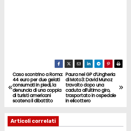
Caso scontrino a Roma:
Paura nel GP d’Ungheria
N
44 euro per due gelati
di Moto3: David Munoz
consumati in piedi, la
travolto dopo una
a
denuncia di una coppia
caduta all’ultimo giro,
di turisti americani
trasportato in ospedale
v
scatena il dibattito
in elicottero
i
Articoli correlati
g