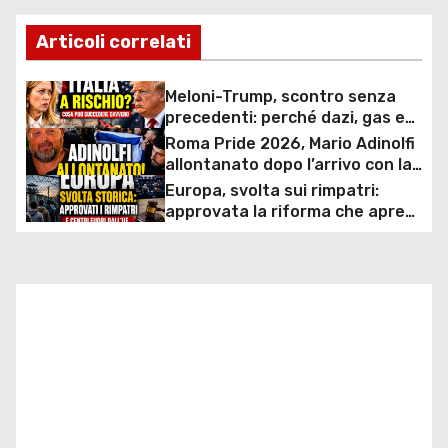
v
Articoli correlati
i
Meloni-Trump, scontro senza
g
precedenti: perché dazi, gas e
rapporti diplomatici possono
Roma Pride 2026, Mario Adinolfi
a
costare caro all’Italia
allontanato dopo l’arrivo con la
bandiera di Israele: scontro
Europa, svolta sui rimpatri:
z
politico e polemiche sui diritti
approvata la riforma che apre
ai centri fuori dall’UE e accelera
i
le espulsioni
o
n
e
a