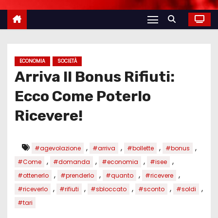
ECONOMIA
SOCIETÀ
Arriva Il Bonus Rifiuti:
Ecco Come Poterlo
Ricevere!
,
,
,
,
#agevolazione
#arriva
#bollette
#bonus
,
,
,
,
#Come
#domanda
#economia
#isee
,
,
,
,
#ottenerlo
#prenderlo
#quanto
#ricevere
,
,
,
,
,
#riceverlo
#rifiuti
#sbloccato
#sconto
#soldi
#tari