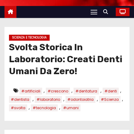
SCIENZA E TECNOLOGIA
Svolta Storica In
Laboratorio: Creati Denti
Umani Da Zero!
,
,
,
,
#artificiali
#crescono
#dentatura
#denti
,
,
,
,
#dentista
#laboratorio
#odontoiatria
#Scienza
,
,
#svolta
#tecnologia
#umani