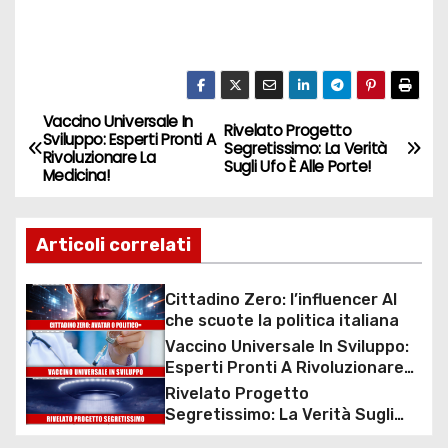
Vaccino Universale In
N
Rivelato Progetto
Sviluppo: Esperti Pronti A
Segretissimo: La Verità
Rivoluzionare La
a
Sugli Ufo È Alle Porte!
Medicina!
v
Articoli correlati
i
g
Cittadino Zero: l’influencer AI
che scuote la politica italiana
a
Vaccino Universale In Sviluppo:
Esperti Pronti A Rivoluzionare
z
La Medicina!
Rivelato Progetto
Segretissimo: La Verità Sugli
i
Ufo È Alle Porte!