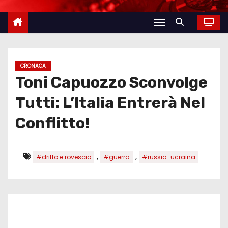
CRONACA
Toni Capuozzo Sconvolge
Tutti: L’Italia Entrerà Nel
Conflitto!
,
,
#dritto e rovescio
#guerra
#russia-ucraina