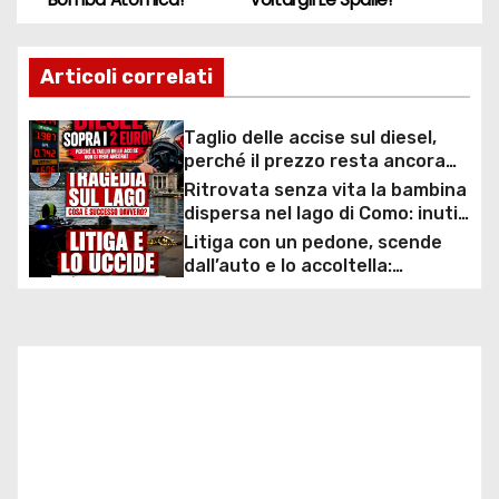
a
v
Articoli correlati
i
Taglio delle accise sul diesel,
g
perché il prezzo resta ancora
sopra i 2 euro nonostante lo
Ritrovata senza vita la bambina
a
sconto deciso dal Governo
dispersa nel lago di Como: inutili
ore di ricerche dei
Litiga con un pedone, scende
z
sommozzatori
dall’auto e lo accoltella:
arrestato un uomo
i
o
n
e
a