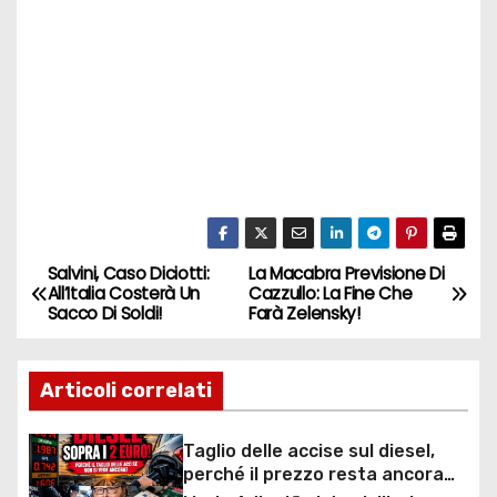
Salvini, Caso Diciotti:
La Macabra Previsione Di
N
All’Italia Costerà Un
Cazzullo: La Fine Che
Sacco Di Soldi!
Farà Zelensky!
a
v
Articoli correlati
i
Taglio delle accise sul diesel,
g
perché il prezzo resta ancora