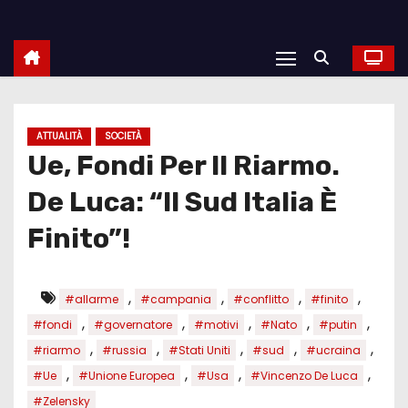
ATTUALITÀ
SOCIETÀ
Ue, Fondi Per Il Riarmo.
De Luca: “Il Sud Italia È
Finito”!
,
,
,
,
#allarme
#campania
#conflitto
#finito
,
,
,
,
,
#fondi
#governatore
#motivi
#Nato
#putin
,
,
,
,
,
#riarmo
#russia
#Stati Uniti
#sud
#ucraina
,
,
,
,
#Ue
#Unione Europea
#Usa
#Vincenzo De Luca
#Zelensky