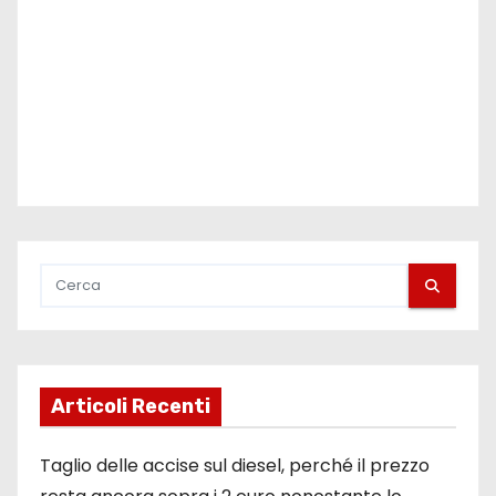
o
l
i
Articoli Recenti
Taglio delle accise sul diesel, perché il prezzo