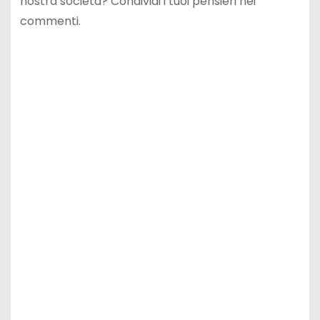
nostra società? Condividi i tuoi pensieri nei
commenti.