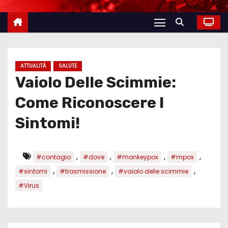
ATTUALITÀ
SALUTE
Vaiolo Delle Scimmie:
Come Riconoscere I
Sintomi!
,
,
,
,
#contagio
#dove
#monkeypox
#mpox
,
,
,
#sintomi
#trasmissione
#vaiolo delle scimmie
#Virus