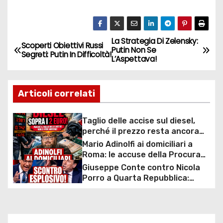
La Strategia Di Zelensky:
N
Scoperti Obiettivi Russi
Putin Non Se
Segreti: Putin In Difficoltà!
L’Aspettava!
a
v
Articoli correlati
i
Taglio delle accise sul diesel,
g
perché il prezzo resta ancora
sopra i 2 euro nonostante lo
Mario Adinolfi ai domiciliari a
a
sconto deciso dal Governo
Roma: le accuse della Procura
sulla presunta truffa milionaria
Giuseppe Conte contro Nicola
z
e l’inchiesta sulla “scommessa
Porro a Quarta Repubblica:
collettiva”
scontro durissimo sul caso
i
mascherine e commissione
d’inchiesta
o