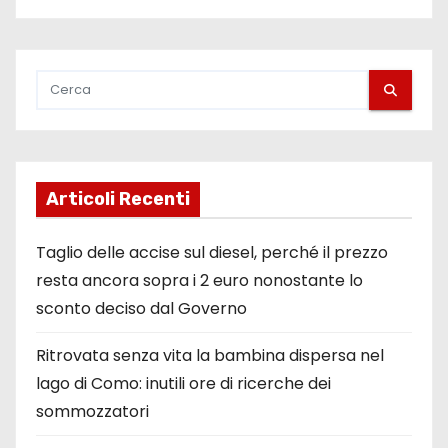
l
i
a
r
t
Articoli Recenti
i
Taglio delle accise sul diesel, perché il prezzo
c
resta ancora sopra i 2 euro nonostante lo
sconto deciso dal Governo
o
l
Ritrovata senza vita la bambina dispersa nel
lago di Como: inutili ore di ricerche dei
i
sommozzatori