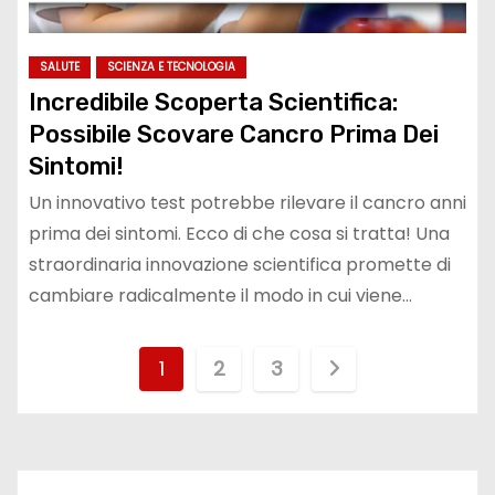
SALUTE
SCIENZA E TECNOLOGIA
Incredibile Scoperta Scientifica:
Possibile Scovare Cancro Prima Dei
Sintomi!
Un innovativo test potrebbe rilevare il cancro anni
prima dei sintomi. Ecco di che cosa si tratta! Una
straordinaria innovazione scientifica promette di
cambiare radicalmente il modo in cui viene…
P
1
2
3
a
g