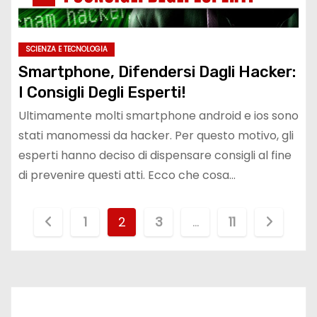
SCIENZA E TECNOLOGIA
Smartphone, Difendersi Dagli Hacker:
I Consigli Degli Esperti!
Ultimamente molti smartphone android e ios sono
stati manomessi da hacker. Per questo motivo, gli
esperti hanno deciso di dispensare consigli al fine
di prevenire questi atti. Ecco che cosa…
P
1
2
3
…
11
a
g
i