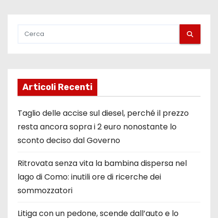
l
i
a
r
t
Articoli Recenti
i
Taglio delle accise sul diesel, perché il prezzo
c
resta ancora sopra i 2 euro nonostante lo
sconto deciso dal Governo
o
l
Ritrovata senza vita la bambina dispersa nel
lago di Como: inutili ore di ricerche dei
i
sommozzatori
Litiga con un pedone, scende dall’auto e lo