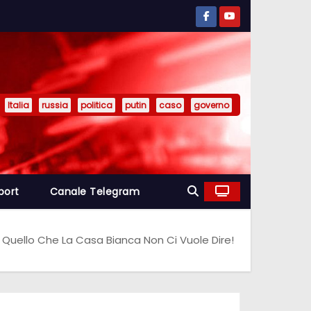
Italia
russia
politica
putin
caso
governo
port
Canale Telegram
Quello Che La Casa Bianca Non Ci Vuole Dire!