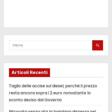
i
Articoli Recenti
Taglio delle accise sul diesel, perché il prezzo
resta ancora sopra i 2 euro nonostante lo
sconto deciso dal Governo
Ritrovata senza vita la bambina dispersa nel