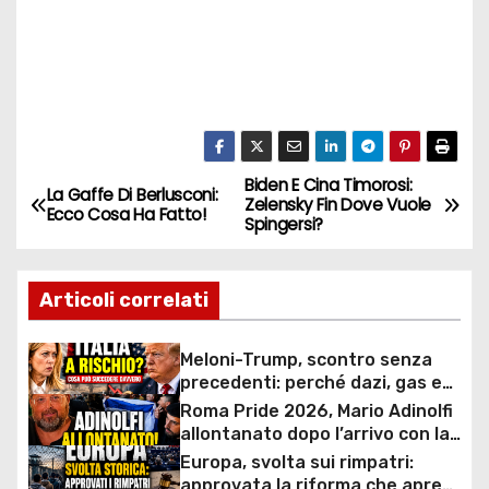
Biden E Cina Timorosi:
N
La Gaffe Di Berlusconi:
Zelensky Fin Dove Vuole
Ecco Cosa Ha Fatto!
Spingersi?
a
v
Articoli correlati
i
Meloni-Trump, scontro senza
g
precedenti: perché dazi, gas e
rapporti diplomatici possono
Roma Pride 2026, Mario Adinolfi
a
costare caro all’Italia
allontanato dopo l’arrivo con la
bandiera di Israele: scontro
Europa, svolta sui rimpatri:
z
politico e polemiche sui diritti
approvata la riforma che apre