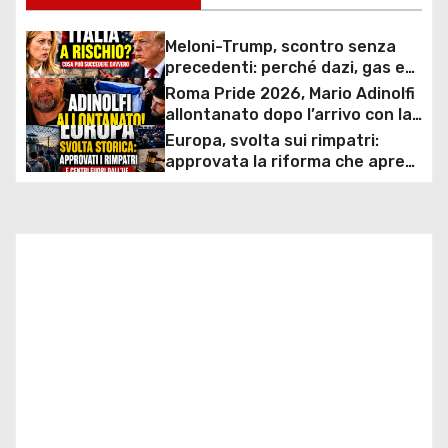
i
Meloni-Trump, scontro senza
g
precedenti: perché dazi, gas e
rapporti diplomatici possono
Roma Pride 2026, Mario Adinolfi
a
costare caro all’Italia
allontanato dopo l’arrivo con la
bandiera di Israele: scontro
Europa, svolta sui rimpatri:
z
politico e polemiche sui diritti
approvata la riforma che apre
ai centri fuori dall’UE e accelera
i
le espulsioni
o
n
e
a
r
t