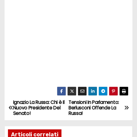
Ignazio La Russa: Chi è Il
Tensioni In Parlamento:
N
Nuovo Presidente Del
Berlusconi Offende La
Senato!
Russa!
a
v
Articoli correlati