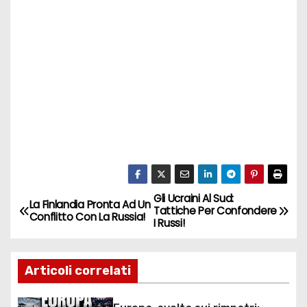
Gli Ucraini Al Sud:
N
La Finlandia Pronta Ad Un
Tattiche Per Confondere
Conflitto Con La Russia!
I Russi!
a
v
Articoli correlati
i