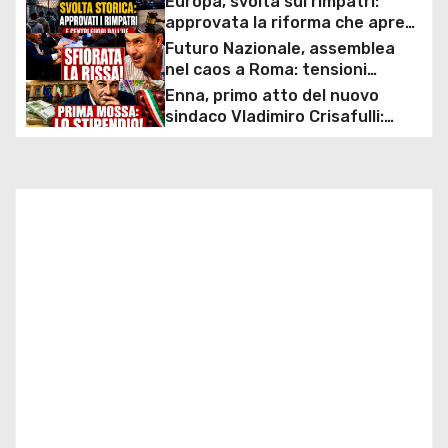
Europa, svolta sui rimpatri:
g
approvata la riforma che apre
ai centri fuori dall’UE e accelera
Futuro Nazionale, assemblea
a
le espulsioni
nel caos a Roma: tensioni
interne, spintoni e proteste
Enna, primo atto del nuovo
z
durante il debutto del partito di
sindaco Vladimiro Crisafulli:
Roberto Vannacci
approvato l’aumento delle
i
indennità per sindaco, giunta e
vertici comunali
o
n
e
a
r
t
i