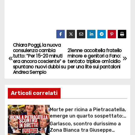
Chiara Poggi, la nuova
N
consulenza cambia
21enne accoltella fratello
tutto: “Per 15-20 minuti
minore e genitori a Fano:
a
era ancora cosciente” e
tentato triplice om1cidio
spuntano nuovi dubbi su
per una lite sui pantaloni
v
Andrea Sempio
i
Articoli correlati
g
a
Morte per ricina a Pietracatella,
emerge un quarto sospettato:
z
svolta nelle indagini sulla morte
Garlasco, scontro durissimo a
di Antonella Di Iesi e Sara Di Vita
Zona Bianca tra Giuseppe