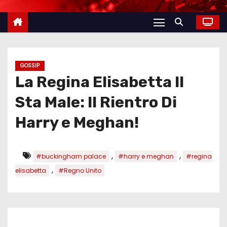
GOSSIP
La Regina Elisabetta II
Sta Male: Il Rientro Di
Harry e Meghan!
,
,
#buckingham palace
#harry e meghan
#regina
,
elisabetta
#Regno Unito