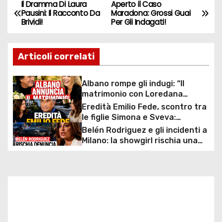
Il Dramma Di Laura
Aperto il Caso
N
Pausini: Il Racconto Da
Maradona: Grossi Guai
Brividi!
Per Gli Indagati!
a
v
Articoli correlati
i
Albano rompe gli indugi: “Il
g
matrimonio con Loredana
Lecciso arriva”, la svolta dopo
Eredità Emilio Fede, scontro tra
a
anni insieme
le figlie Simona e Sveva:
tribunali, contestazioni e
Belén Rodriguez e gli incidenti a
z
patrimonio da milioni di euro al
Milano: la showgirl rischia una
centro della disputa
denuncia per omissione di
i
soccorso
o
n
e