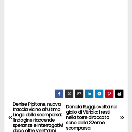
Denise Pipitone, nuova
N
Daniela Ruggi, svolta nel
traccia vicino all’ultimo
giallo di Vitriola: i resti
luogo della scomparsa:
a
nella torre diroccata
l’indagine riaccende
sono della 32enne
speranze e interrogativi
scomparsa
dopo oltre vent’anni