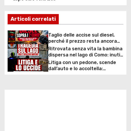
v
i
Articoli correlati
g
a
Taglio delle accise sul diesel,
perché il prezzo resta ancora
z
sopra i 2 euro nonostante lo
Ritrovata senza vita la bambina
sconto deciso dal Governo
dispersa nel lago di Como: inutili
i
ore di ricerche dei
Litiga con un pedone, scende
sommozzatori
dall’auto e lo accoltella:
o
arrestato un uomo
n
e
a
r