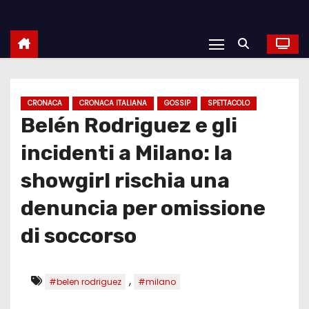
CRONACA
CRONACA ITALIANA
GOSSIP
SPETTACOLO
Belén Rodriguez e gli
incidenti a Milano: la
showgirl rischia una
denuncia per omissione
di soccorso
,
#belen rodriguez
#milano