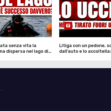
ata senza vita la
Litiga con un pedone, 
a dispersa nel lago di
dall’auto e lo accoltella:
inutili ore di ricerche
arrestato un uomo
ommozzatori