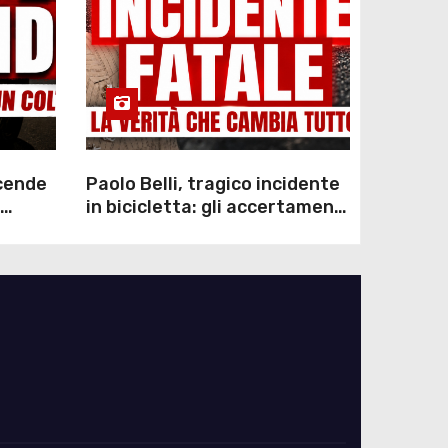
scende
Paolo Belli, tragico incidente
in bicicletta: gli accertamenti
sulla morte di Alessandro
Magnani e i punti ancora da
chiarire