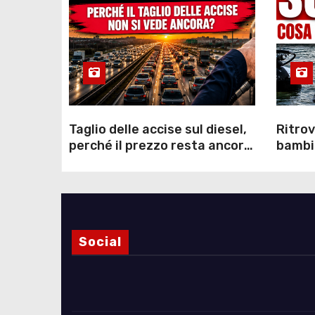
Taglio delle accise sul diesel,
Ritrov
perché il prezzo resta ancora
bambin
sopra i 2 euro nonostante lo
Como: 
sconto deciso dal Governo
dei s
Social