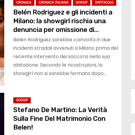
CRONACA
CRONACA ITALIANA
GOSSIP
SPETTACOLO
Belén Rodriguez e gli incidenti a
Milano: la showgirl rischia una
denuncia per omissione di
soccorso
Belén Rodriguez sarebbe coinvolta in due
incidenti stradali avvenuti a Milano prima del
recente intervento dei soccorsi nella sua
abitazione. Secondo le ricostruzioni, la
showgirl non si sarebbe fermata dopo…
GOSSIP
Stefano De Martino: La Verità
Sulla Fine Del Matrimonio Con
Belen!