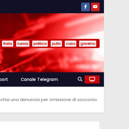
Italia
russia
politica
putin
caso
governo
port
Canale Telegram
 rischia una denuncia per omissione di soccorso