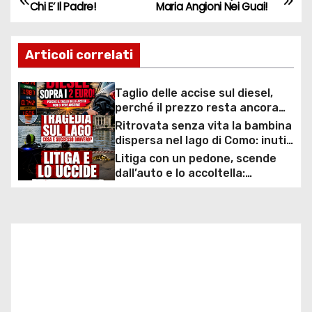
N
Chi E’ Il Padre!
Maria Angioni Nei Guai!
a
Articoli correlati
v
i
Taglio delle accise sul diesel,
perché il prezzo resta ancora
g
sopra i 2 euro nonostante lo
Ritrovata senza vita la bambina
sconto deciso dal Governo
dispersa nel lago di Como: inutili
a
ore di ricerche dei
Litiga con un pedone, scende
sommozzatori
z
dall’auto e lo accoltella:
arrestato un uomo
i
o
n
e