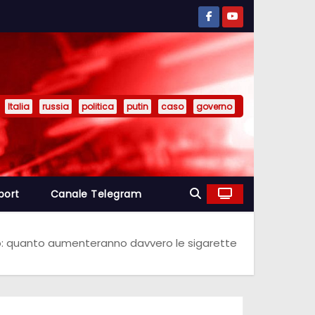
Italia
russia
politica
putin
caso
governo
port
Canale Telegram
o: quanto aumenteranno davvero le sigarette