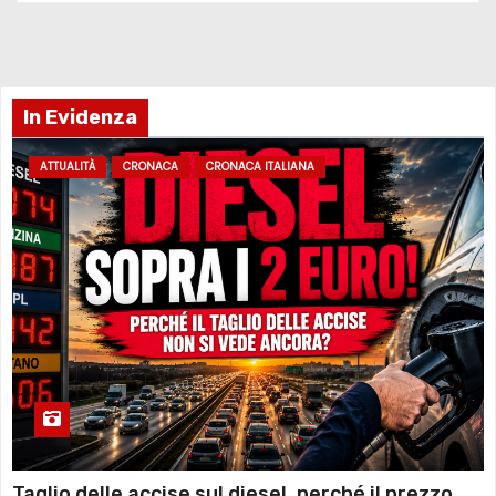
In Evidenza
ATTUALITÀ
CRONACA
CRONACA ITALIANA
Taglio delle accise sul diesel, perché il prezzo