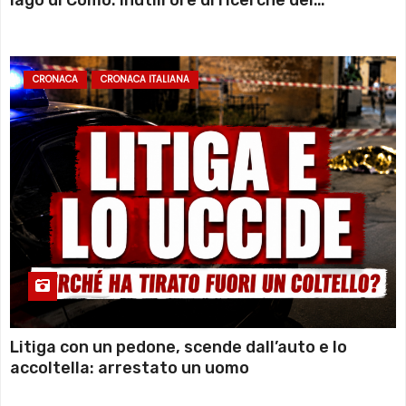
lago di Como: inutili ore di ricerche dei
sommozzatori
CRONACA
CRONACA ITALIANA
Litiga con un pedone, scende dall’auto e lo
accoltella: arrestato un uomo