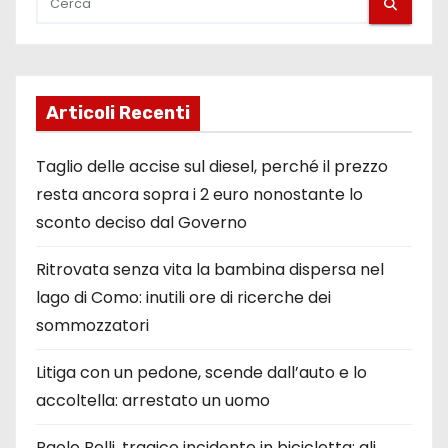
a
r
t
Articoli Recenti
i
Taglio delle accise sul diesel, perché il prezzo
c
resta ancora sopra i 2 euro nonostante lo
sconto deciso dal Governo
o
l
Ritrovata senza vita la bambina dispersa nel
lago di Como: inutili ore di ricerche dei
i
sommozzatori
Litiga con un pedone, scende dall’auto e lo
accoltella: arrestato un uomo
Paolo Belli, tragico incidente in bicicletta: gli