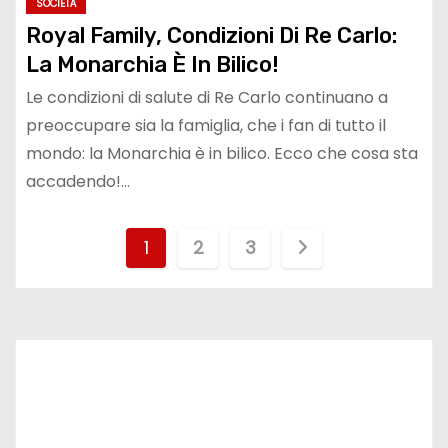
SOCIETÀ
Royal Family, Condizioni Di Re Carlo:
La Monarchia È In Bilico!
Le condizioni di salute di Re Carlo continuano a
preoccupare sia la famiglia, che i fan di tutto il
mondo: la Monarchia è in bilico. Ecco che cosa sta
accadendo!…
P
1
2
3
a
g
i
n