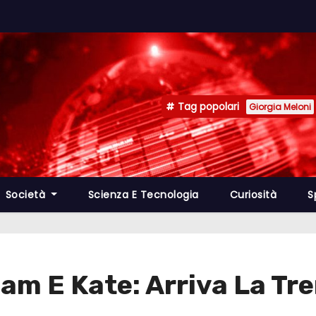
Tag popolari
Giorgia Meloni
Società
Scienza E Tecnologia
Curiosità
S
liam E Kate: Arriva La T