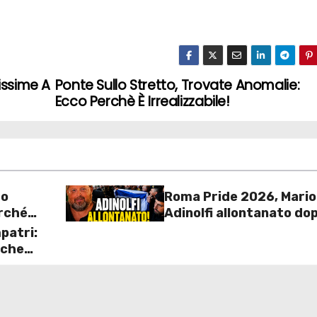
issime A
Ponte Sullo Stretto, Trovate Anomalie:
Ecco Perchè È Irrealizzabile!
ro
Roma Pride 2026, Mario
erché
Adinolfi allontanato do
l’arrivo con la bandiera 
patri:
Israele: scontro politic
 che
a
polemiche sui diritti
ll’UE e
i