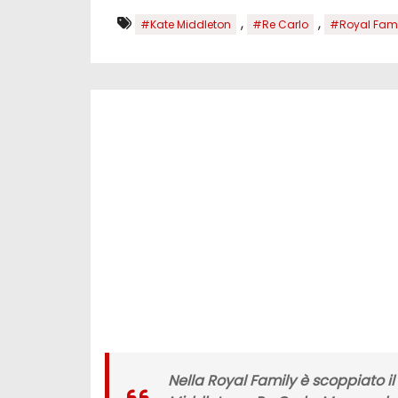
,
,
#Kate Middleton
#Re Carlo
#Royal Fami
Nella Royal Family è scoppiato il