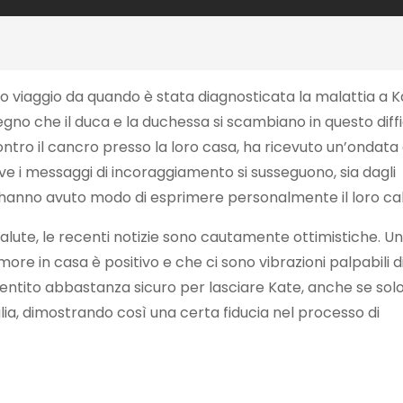
imo viaggio da quando è stata diagnosticata la malattia a 
egno che il duca e la duchessa si scambiano in questo diffi
ntro il cancro presso la loro casa, ha ricevuto un’ondata 
ove i messaggi di incoraggiamento si susseguono, sia dagli
ini hanno avuto modo di esprimere personalmente il loro ca
alute, le recenti notizie sono cautamente ottimistiche. U
umore in casa è positivo e che ci sono vibrazioni palpabili d
 sentito abbastanza sicuro per lasciare Kate, anche se sol
lia, dimostrando così una certa fiducia nel processo di