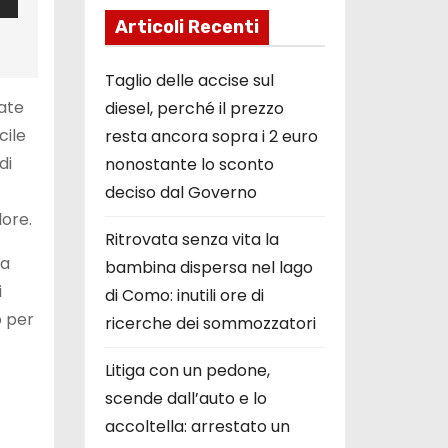
Articoli Recenti
Taglio delle accise sul
Kate
diesel, perché il prezzo
cile
resta ancora sopra i 2 euro
di
nonostante lo sconto
deciso dal Governo
lore.
Ritrovata senza vita la
na
bambina dispersa nel lago
i
di Como: inutili ore di
o per
ricerche dei sommozzatori
Litiga con un pedone,
scende dall’auto e lo
accoltella: arrestato un