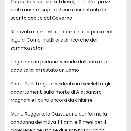
Taglio delle accise sul diesel, perché il prezzo
c
resta ancora sopra i 2 euro nonostante lo
sconto deciso dal Governo
o
l
Ritrovata senza vita la bambina dispersa nel
lago di Como: inutili ore di ricerche dei
i
sommozzatori
Litiga con un pedone, scende dall’auto e lo
accoltella: arrestato un uomo
Paolo Belli, tragico incidente in bicicletta: gli
accertamenti sulla morte di Alessandro
Magnani e i punti ancora da chiarire
Mario Roggero, la Cassazione conferma la
condanna definitiva: 14 anni e 9 mesi per il
gioielliere che uccise due rapinatori dopo