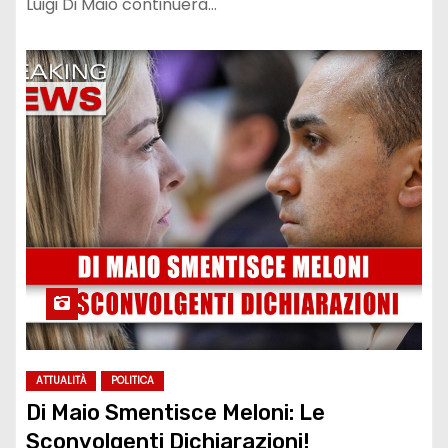
Luigi Di Maio continuerà…
ATTUALITÀ
POLITICA
Di Maio Smentisce Meloni: Le
Sconvolgenti Dichiarazioni!