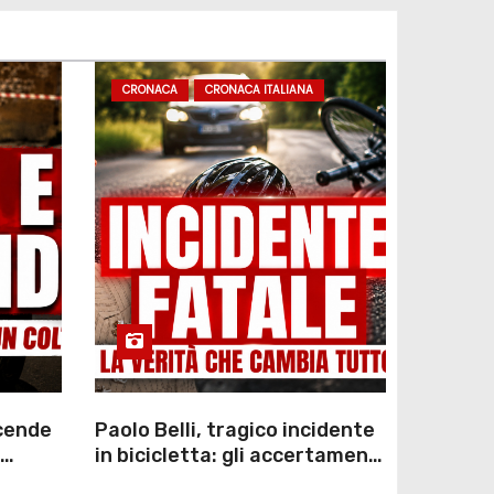
CRONACA
CRONACA ITALIANA
scende
Paolo Belli, tragico incidente
in bicicletta: gli accertamenti
sulla morte di Alessandro