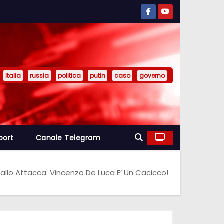
Italia
russia
politica
putin
caso
governo
port
Canale Telegram
llo Attacca: Vincenzo De Luca E’ Un Cacicco!