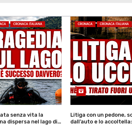
ACA
CRONACA ITALIANA
CRONACA
CRONACA ITALIANA
ata senza vita la
Litiga con un pedone, 
a dispersa nel lago di
dall’auto e lo accoltella:
inutili ore di ricerche
arrestato un uomo