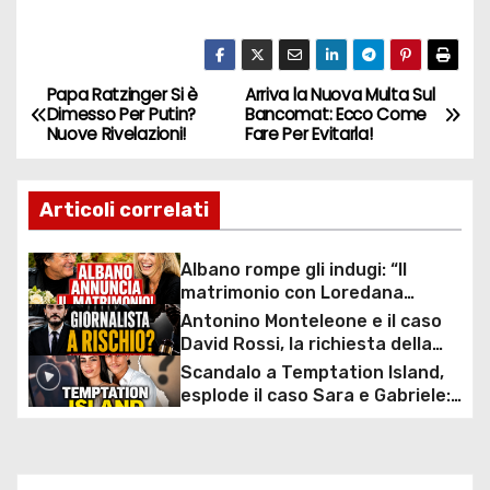
Papa Ratzinger Si è
Arriva la Nuova Multa Sul
N
Dimesso Per Putin?
Bancomat: Ecco Come
Nuove Rivelazioni!
Fare Per Evitarla!
a
v
Articoli correlati
i
Albano rompe gli indugi: “Il
g
matrimonio con Loredana
Lecciso arriva”, la svolta dopo
Antonino Monteleone e il caso
a
anni insieme
David Rossi, la richiesta della
Procura riaccende il dibattito
Scandalo a Temptation Island,
z
sulla libertà di stampa in Italia
esplode il caso Sara e Gabriele:
riemerge un video del passato,
i
la coppia rompe il silenzio e si
difende
o