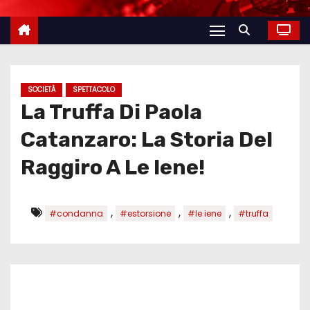
SOCIETÀ
SPETTACOLO
La Truffa Di Paola
Catanzaro: La Storia Del
Raggiro A Le Iene!
,
,
,
#condanna
#estorsione
#le iene
#truffa