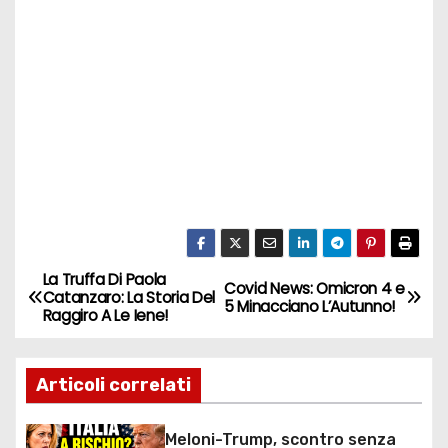
La Truffa Di Paola
N
Covid News: Omicron 4 e
Catanzaro: La Storia Del
5 Minacciano L’Autunno!
Raggiro A Le Iene!
a
v
Articoli correlati
i
Meloni-Trump, scontro senza