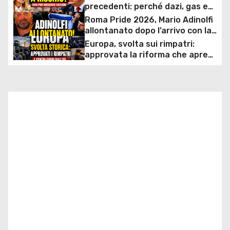
g
precedenti: perché dazi, gas e
rapporti diplomatici possono
Roma Pride 2026, Mario Adinolfi
a
costare caro all’Italia
allontanato dopo l’arrivo con la
bandiera di Israele: scontro
Europa, svolta sui rimpatri:
z
politico e polemiche sui diritti
approvata la riforma che apre
ai centri fuori dall’UE e accelera
i
le espulsioni
o
n
e
a
r
t
i