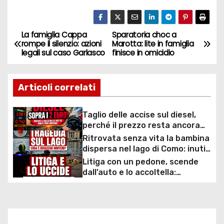
La famiglia Cappa
Sparatoria choc a
N
rompe il silenzio: azioni
Marotta: lite in famiglia
legali sul caso Garlasco
finisce in omicidio
a
v
Articoli correlati
i
Taglio delle accise sul diesel,
g
perché il prezzo resta ancora
sopra i 2 euro nonostante lo
Ritrovata senza vita la bambina
a
sconto deciso dal Governo
dispersa nel lago di Como: inutili
ore di ricerche dei
Litiga con un pedone, scende
z
sommozzatori
dall’auto e lo accoltella:
arrestato un uomo
i
o