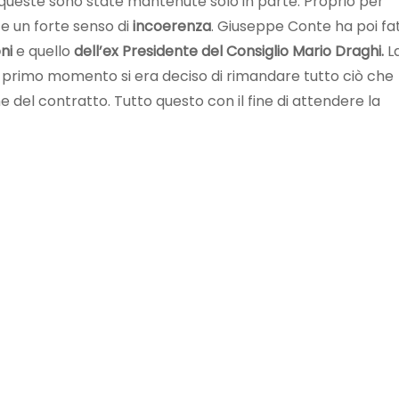
queste sono state mantenute solo in parte. Proprio per
e un forte senso di
incoerenza
. Giuseppe Conte ha poi fa
ni
e quello
dell’ex Presidente del Consiglio Mario Draghi.
L
un primo momento si era deciso di rimandare tutto ciò che
e del contratto. Tutto questo con il fine di attendere la