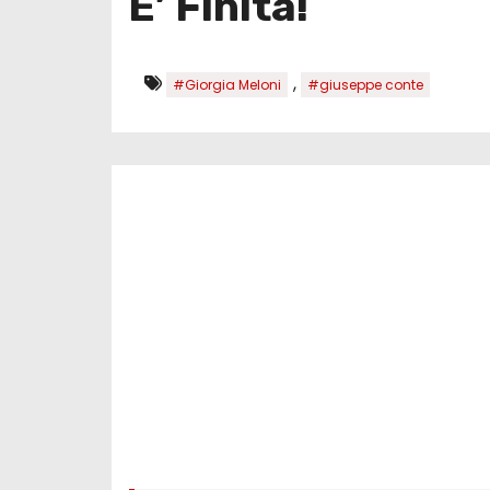
E’ Finita!
,
#Giorgia Meloni
#giuseppe conte