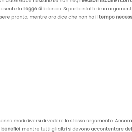
i non aiuterebbe nessuno se non negli
evasori fiscali e i corro
presente la
Legge di
bilancio. Si parla infatti di un argomen
ssere pronta, mentre ora dice che non ha il
tempo necess
hanno modi diversi di vedere lo stesso argomento. Ancor
i
benefici
, mentre tutti gli altri si devono accontentare del