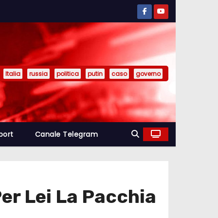
Italia
russia
politica
putin
caso
governo
port
Canale Telegram
er Lei La Pacchia