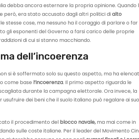
lia debba ancora esternare la propria opinione. Quando l
però, era stato accusato dagli altri politici di
alto
e stesse cose, ma nessuno ha il coraggio di parlare o far
tato gli esponenti del Governo a farsi carico delle proprie
raddizioni di cui si stanno macchiando.
ema dell’incoerenza
on si è soffermato solo su questo aspetto, ma ha elenca
bero come base
l’incoerenza
. Il primo aspetto riguarda le
 scagliata durante la campagna elettorale. Ora invece, la
usufruire dei beni che il suolo italiano può regalare ai suo
cato il procedimento del
blocco navale,
ma mai come in
ando sulle coste italiane. Per il leader del Movimento Ci