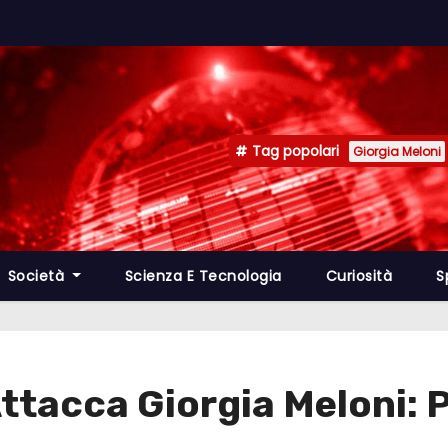
Tag popolari
Giorgia Meloni
Società
Scienza E Tecnologia
Curiosità
S
tacca Giorgia Meloni: P