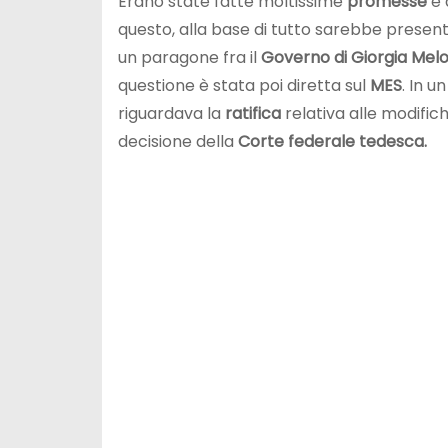
Erano state fatte moltissime
promesse
e 
questo, alla base di tutto sarebbe present
un paragone fra il
Governo di Giorgia Melo
questione è stata poi diretta sul
MES
. In 
riguardava la
ratifica
relativa alle modifich
decisione della
Corte federale tedesca.