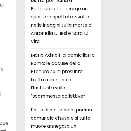
Morte per ricina a
ui
Pietracatella, emerge un
quarto sospettato: svolta
nelle indagini sulla morte di
Antonella Di Iesi e Sara Di
Vita
Mario Adinolfi ai domiciliari a
Roma: le accuse della
to
Procura sulla presunta
truffa milionaria e
l’inchiesta sulla
i
“scommessa collettiva”
Entra di notte nella piscina
comunale chiusa e si tuffa:
nque
muore annegato un