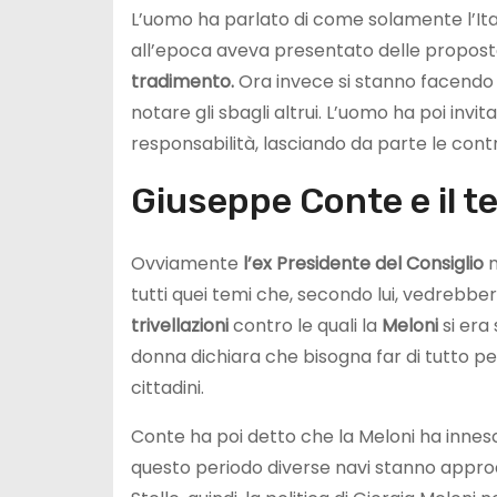
L’uomo ha parlato di come solamente l’Ita
all’epoca aveva presentato delle proposte 
tradimento.
Ora invece si stanno facendo l
notare gli sbagli altrui. L’uomo ha poi invi
responsabilità, lasciando da parte le cont
Giuseppe Conte e il t
Ovviamente
l’ex Presidente del Consiglio
n
tutti quei temi che, secondo lui, vedreb
trivellazioni
contro le quali la
Meloni
si era
donna dichiara che bisogna far di tutto per 
cittadini.
Conte ha poi detto che la Meloni ha innes
questo periodo diverse navi stanno approd