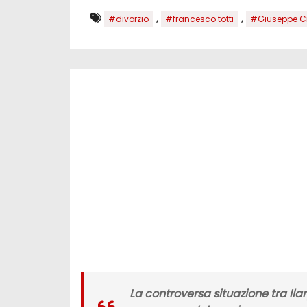
,
,
#divorzio
#francesco totti
#Giuseppe C
La controversa situazione tra Ila