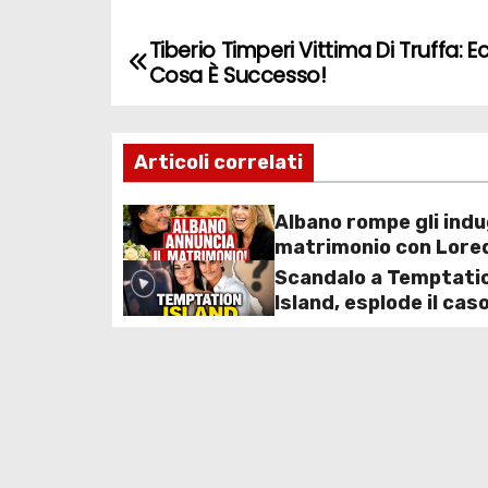
Tiberio Timperi Vittima Di Truffa: 
N
Cosa È Successo!
a
v
Articoli correlati
i
Albano rompe gli indug
g
matrimonio con Lore
Lecciso arriva”, la sv
Scandalo a Temptati
a
dopo anni insieme
Island, esplode il cas
z
e Gabriele: riemerge 
video del passato, la
i
rompe il silenzio e si
o
n