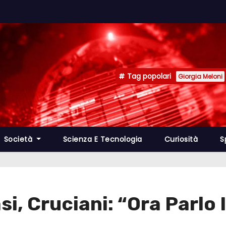
Tag popolari
Giorgia Meloni
Società
Scienza E Tecnologia
Curiosità
S
si, Cruciani: “Ora Parlo I