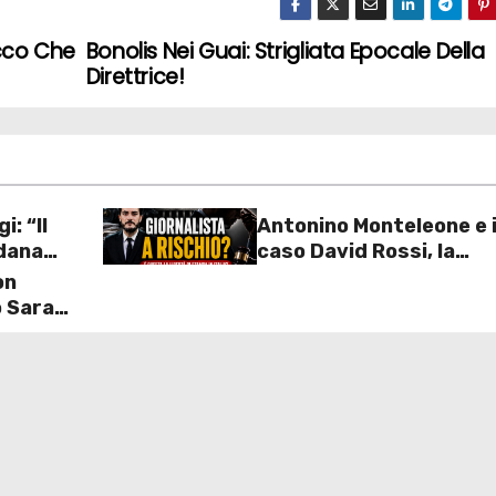
Ecco Che
Bonolis Nei Guai: Strigliata Epocale Della
Direttrice!
i: “Il
Antonino Monteleone e i
dana
caso David Rossi, la
olta
richiesta della Procura
on
riaccende il dibattito s
o Sara
libertà di stampa in Ital
un
 coppia
 difende