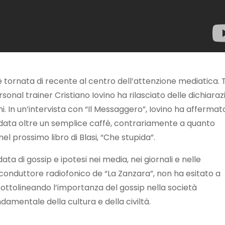
 è tornata di recente al centro dell’attenzione mediatica. 
ersonal trainer Cristiano Iovino ha rilasciato delle dichiaraz
i. In un’intervista con “Il Messaggero”, Iovino ha affermat
andata oltre un semplice caffè, contrariamente a quanto
nel prossimo libro di Blasi, “Che stupida”.
a di gossip e ipotesi nei media, nei giornali e nelle
, conduttore radiofonico de “La Zanzara”, non ha esitato a
o sottolineando l’importanza del gossip nella società
damentale della cultura e della civiltà.