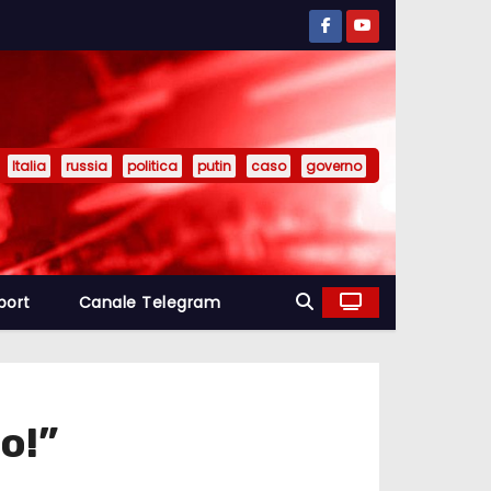
Italia
russia
politica
putin
caso
governo
port
Canale Telegram
o!”