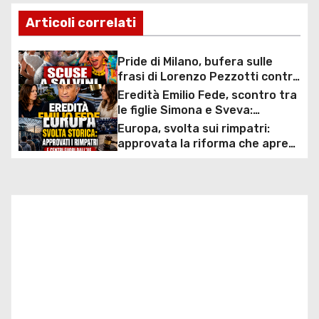
v
Articoli correlati
i
Pride di Milano, bufera sulle
g
frasi di Lorenzo Pezzotti contro
Salvini: arrivano le scuse dopo
Eredità Emilio Fede, scontro tra
a
la minaccia di querela
le figlie Simona e Sveva:
tribunali, contestazioni e
Europa, svolta sui rimpatri:
z
patrimonio da milioni di euro al
approvata la riforma che apre
centro della disputa
ai centri fuori dall’UE e accelera
i
le espulsioni
o
n
e
a
r