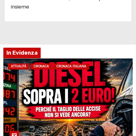
insieme
In Evidenza
ATTUALITÀ
CRONACA
CRONACA ITALIANA