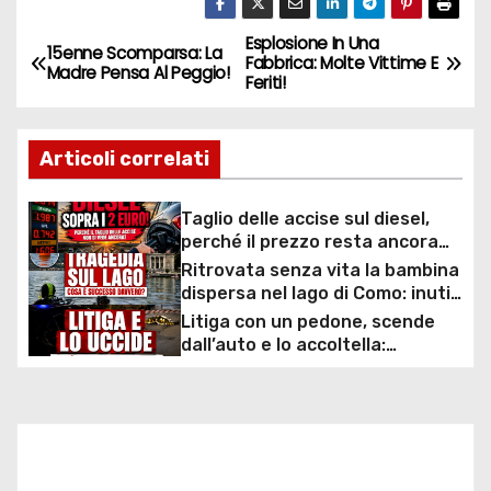
Esplosione In Una
N
15enne Scomparsa: La
Fabbrica: Molte Vittime E
Madre Pensa Al Peggio!
Feriti!
a
v
Articoli correlati
i
Taglio delle accise sul diesel,
g
perché il prezzo resta ancora
sopra i 2 euro nonostante lo
Ritrovata senza vita la bambina
a
sconto deciso dal Governo
dispersa nel lago di Como: inutili
ore di ricerche dei
Litiga con un pedone, scende
z
sommozzatori
dall’auto e lo accoltella:
arrestato un uomo
i
o
n