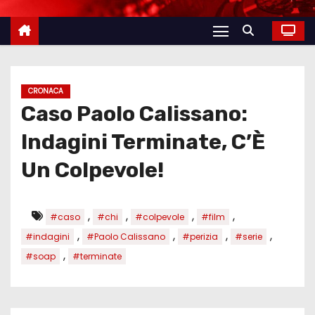
CRONACA
Caso Paolo Calissano:
Indagini Terminate, C’È
Un Colpevole!
,
,
,
,
#caso
#chi
#colpevole
#film
,
,
,
,
#indagini
#Paolo Calissano
#perizia
#serie
,
#soap
#terminate