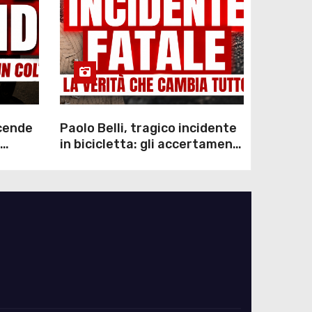
scende
Paolo Belli, tragico incidente
in bicicletta: gli accertamenti
sulla morte di Alessandro
Magnani e i punti ancora da
chiarire