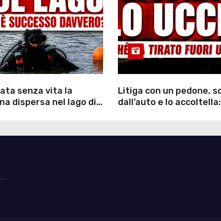
ata senza vita la
Litiga con un pedone, 
a dispersa nel lago di
dall’auto e lo accoltella:
inutili ore di ricerche
arrestato un uomo
ommozzatori