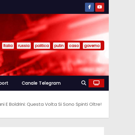
Italia
russia
politica
putin
caso
governo
port
Canale Telegram
i E Boldrini: Questa Volta Si Sono Spinti Oltre!