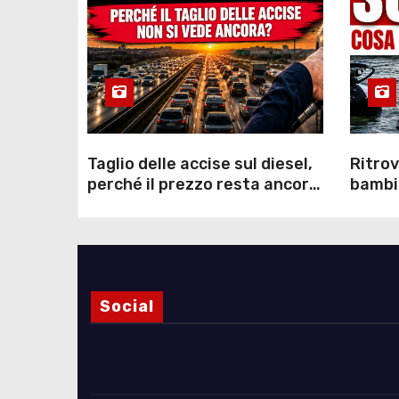
Taglio delle accise sul diesel,
Ritrov
perché il prezzo resta ancora
bambin
sopra i 2 euro nonostante lo
Como: 
sconto deciso dal Governo
dei s
Social