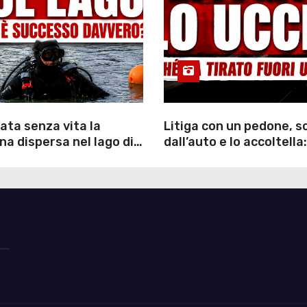
ata senza vita la
Litiga con un pedone, 
a dispersa nel lago di
dall’auto e lo accoltella:
inutili ore di ricerche
arrestato un uomo
ommozzatori