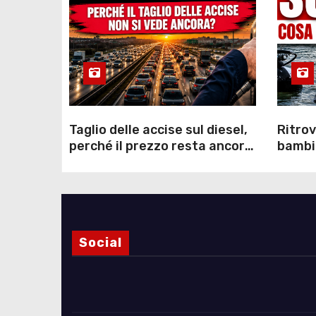
Taglio delle accise sul diesel,
Ritrov
perché il prezzo resta ancora
bambin
sopra i 2 euro nonostante lo
Como: 
sconto deciso dal Governo
dei s
Social