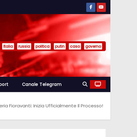
Italia
russia
politica
putin
caso
governo
port
Canale Telegram
ria Fioravanti: Inizia Ufficialmente Il Processo!