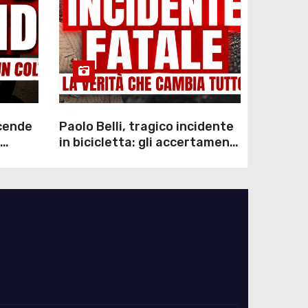
scende
Paolo Belli, tragico incidente
in bicicletta: gli accertamenti
sulla morte di Alessandro
Magnani e i punti ancora da
chiarire