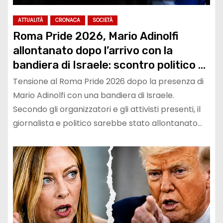
ATTUALITÀ
CRONACA
SOCIETÀ
Roma Pride 2026, Mario Adinolfi
allontanato dopo l’arrivo con la
bandiera di Israele: scontro politico e
polemiche sui diritti
Tensione al Roma Pride 2026 dopo la presenza di
Mario Adinolfi con una bandiera di Israele.
Secondo gli organizzatori e gli attivisti presenti, il
giornalista e politico sarebbe stato allontanato…