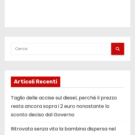
e
g
l
i
a
r
t
Articoli Recenti
i
Taglio delle accise sul diesel, perché il prezzo
c
resta ancora sopra i 2 euro nonostante lo
sconto deciso dal Governo
o
l
Ritrovata senza vita la bambina dispersa nel