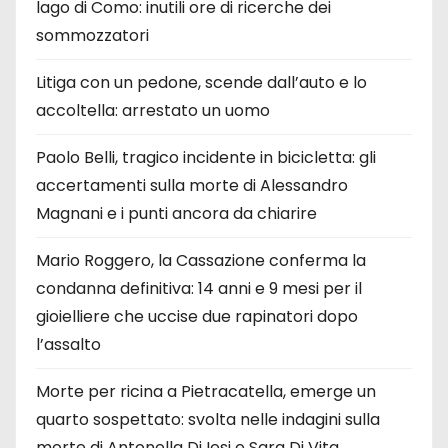
lago di Como: inutili ore di ricerche dei
i
sommozzatori
Litiga con un pedone, scende dall’auto e lo
accoltella: arrestato un uomo
Paolo Belli, tragico incidente in bicicletta: gli
accertamenti sulla morte di Alessandro
Magnani e i punti ancora da chiarire
Mario Roggero, la Cassazione conferma la
condanna definitiva: 14 anni e 9 mesi per il
gioielliere che uccise due rapinatori dopo
l’assalto
Morte per ricina a Pietracatella, emerge un
quarto sospettato: svolta nelle indagini sulla
morte di Antonella Di Iesi e Sara Di Vita