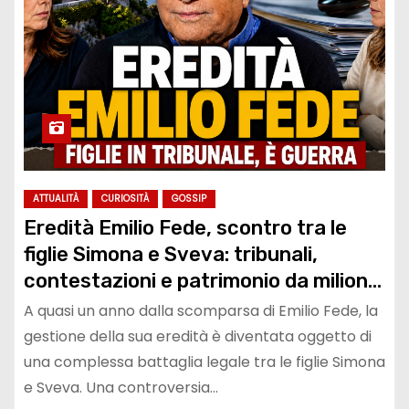
ATTUALITÀ
CURIOSITÀ
GOSSIP
Eredità Emilio Fede, scontro tra le
figlie Simona e Sveva: tribunali,
contestazioni e patrimonio da milioni
di euro al centro della disputa
A quasi un anno dalla scomparsa di Emilio Fede, la
gestione della sua eredità è diventata oggetto di
una complessa battaglia legale tra le figlie Simona
e Sveva. Una controversia…