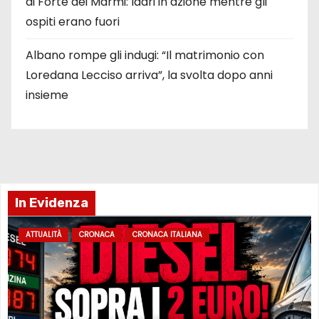
di Forte dei Marmi: ladri in azione mentre gli
ospiti erano fuori
Albano rompe gli indugi: “Il matrimonio con
Loredana Lecciso arriva”, la svolta dopo anni
insieme
In Evidenza
ATTUALITÀ
CRONACA
CRONACA ITALIANA