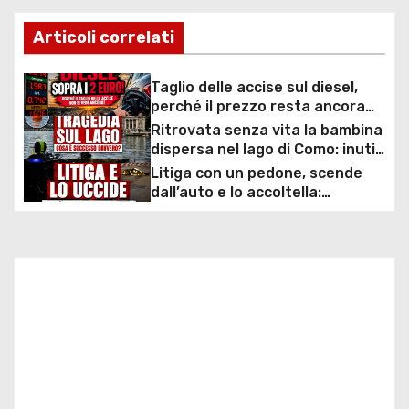
i
Articoli correlati
g
a
Taglio delle accise sul diesel,
perché il prezzo resta ancora
z
sopra i 2 euro nonostante lo
Ritrovata senza vita la bambina
sconto deciso dal Governo
dispersa nel lago di Como: inutili
i
ore di ricerche dei
Litiga con un pedone, scende
sommozzatori
dall’auto e lo accoltella:
o
arrestato un uomo
n
e
a
r
t