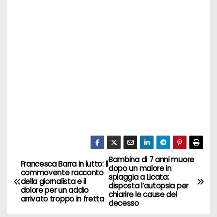
Bambina di 7 anni muore
N
Francesca Barra in lutto: il
dopo un malore in
commovente racconto
spiaggia a Licata:
a
della giornalista e il
disposta l’autopsia per
dolore per un addio
chiarire le cause del
arrivato troppo in fretta
v
decesso