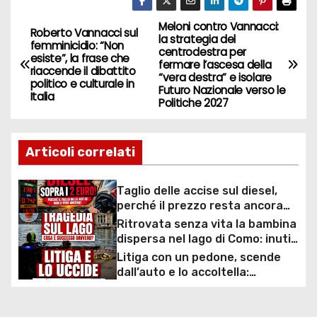
Meloni contro Vannacci:
N
Roberto Vannacci sul
la strategia del
femminicidio: “Non
centrodestra per
a
esiste”, la frase che
fermare l’ascesa della
riaccende il dibattito
“vera destra” e isolare
politico e culturale in
v
Futuro Nazionale verso le
Italia
Politiche 2027
i
g
Articoli correlati
a
Taglio delle accise sul diesel,
perché il prezzo resta ancora
z
sopra i 2 euro nonostante lo
Ritrovata senza vita la bambina
sconto deciso dal Governo
i
dispersa nel lago di Como: inutili
ore di ricerche dei
Litiga con un pedone, scende
o
sommozzatori
dall’auto e lo accoltella:
arrestato un uomo
n