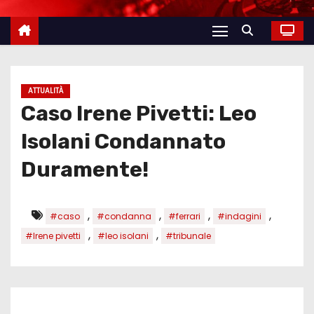
ATTUALITÀ
Caso Irene Pivetti: Leo
Isolani Condannato
Duramente!
,
,
,
,
#caso
#condanna
#ferrari
#indagini
,
,
#Irene pivetti
#leo isolani
#tribunale