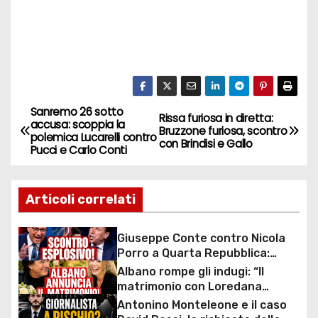
Sanremo 26 sotto
N
Rissa furiosa in diretta:
accusa: scoppia la
Bruzzone furiosa, scontro
polemica Lucarelli contro
a
con Brindisi e Gallo
Pucci e Carlo Conti
v
Articoli correlati
i
g
Giuseppe Conte contro Nicola
Porro a Quarta Repubblica:
a
scontro durissimo sul caso
Albano rompe gli indugi: “Il
mascherine e commissione
matrimonio con Loredana
z
d’inchiesta
Lecciso arriva”, la svolta dopo
Antonino Monteleone e il caso
anni insieme