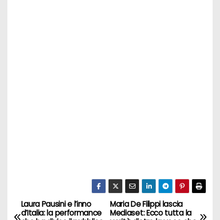
Laura Pausini e l’inno
Maria De Filippi lascia
N
d’Italia: la performance
Mediaset: Ecco tutta la