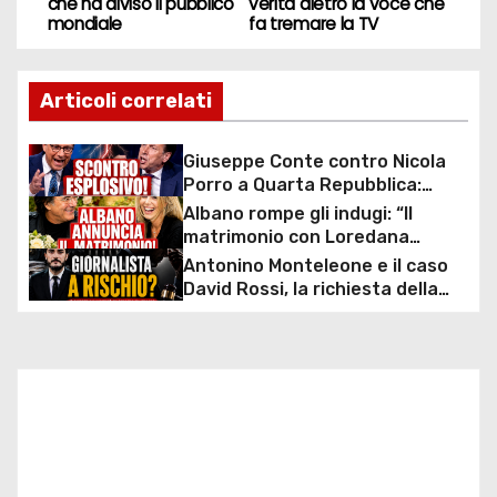
che ha diviso il pubblico
verità dietro la voce che
a
mondiale
fa tremare la TV
v
Articoli correlati
i
g
Giuseppe Conte contro Nicola
Porro a Quarta Repubblica:
a
scontro durissimo sul caso
Albano rompe gli indugi: “Il
mascherine e commissione
matrimonio con Loredana
z
d’inchiesta
Lecciso arriva”, la svolta dopo
Antonino Monteleone e il caso
anni insieme
David Rossi, la richiesta della
i
Procura riaccende il dibattito
sulla libertà di stampa in Italia
o
n
e
a