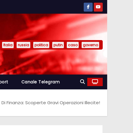
Italia
russia
politica
putin
caso
governo
port
Canale Telegram
 Di Finanza: Scoperte Gravi Operazioni Illecite!